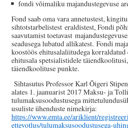
fondi võimaliku majandustegevuse ar
Fond saab oma vara annetustest, kingitus
sihtotstarbelistest eraldistest, Fondi põ
saavutamist toetavast majandustegevuse
seadusega lubatud allikatest. Fondi ma
koostöös ehitusalaliitudega korraldatud 
ehitusala spetsialistidele täiendkoolitus
täiendkoolituse punkte.
Sihtasutus Professor Karl Õigeri Stip
alates 1. jaanuarist 2017 Maksu- ja Tol
tulumaksusoodustusega mittetulundusühi
usuliste ühenduste nimekirja:
https://www.emta.ee/ariklient/registree
ettevotlus/tulumaksusoodustusega-uhin