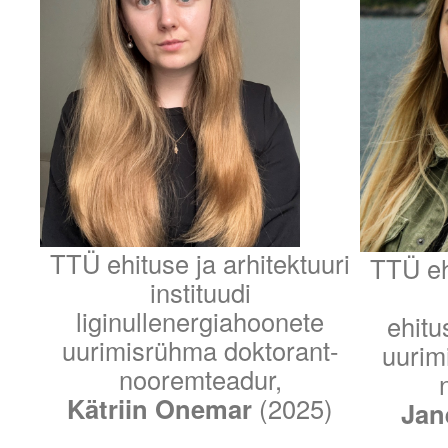
TTÜ ehituse ja arhitektuuri
TTÜ ehi
instituudi
liginullenergiahoonete
ehitu
uurimisrühma doktorant-
uurim
nooremteadur,
Kätriin Onemar
(2025)
Jan