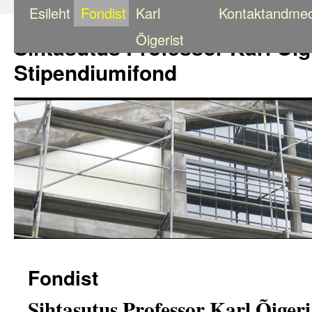
Esileht
Fondist
Karl
Kontaktandme
Liigu
sisu
Õigerist
Sihtasutus Professor Karl Õig
juurde
Stipendiumifond
Fondist
Sihtasutus Professor Karl Õiger