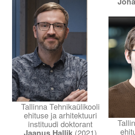
Joha
Tallinna Tehnikaülikooli
ehituse ja arhitektuuri
Talli
instituudi doktorant
ehit
Jaanus Hallik
(2021)