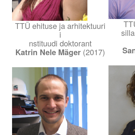
TTÜ
TTÜ ehituse ja arhitektuuri
sill
i
nstituudi doktorant
San
Katrin Nele Mäger
(2017)