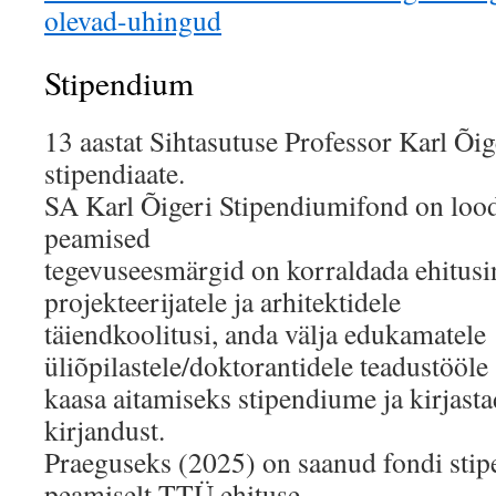
olevad-uhingud
Stipendium
13 aastat Sihtasutuse Professor Karl Õi
stipendiaate.
SA Karl Õigeri Stipendiumifond on lood
peamised
tegevuseesmärgid on korraldada ehitusi
projekteerijatele ja arhitektidele
täiendkoolitusi, anda välja edukamatele
üliõpilastele/doktorantidele teadustööle
kaasa aitamiseks stipendiume ja kirjasta
kirjandust.
Praeguseks (2025) on saanud fondi stipe
peamiselt TTÜ ehituse