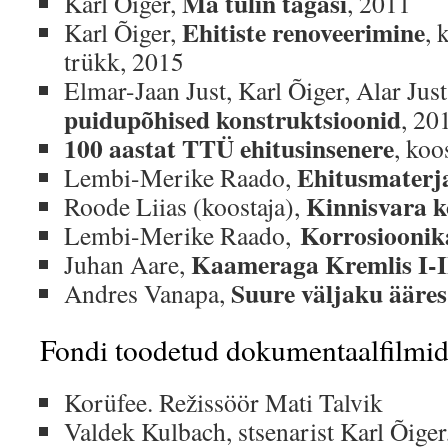
Ma tulin tagasi
Karl Õiger,
, 2011
Ehitiste renoveerimine
Karl Õiger,
, 
trükk, 2015
Elmar-Jaan Just, Karl Õiger, Alar Jus
puidupõhised konstruktsioonid
, 20
100 aastat TTÜ ehitusinsenere
, koo
Ehitusmaterj
Lembi-Merike Raado,
Kinnisvara k
Roode Liias (koostaja),
Korrosioonika
Lembi-Merike Raado,
Kaameraga Kremlis I-I
Juhan Aare,
Suure väljaku ääres
Andres Vanapa,
Fondi toodetud dokumentaalfilmid
Korüfee. Režissöör Mati Talvik
Valdek Kulbach, stsenarist Karl Õiger