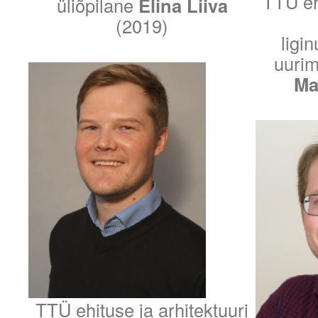
TTÜ ehi
üliõpilane
Elina Liiva
(2019)
ligi
uurim
Mar
TTÜ ehituse ja arhitektuuri