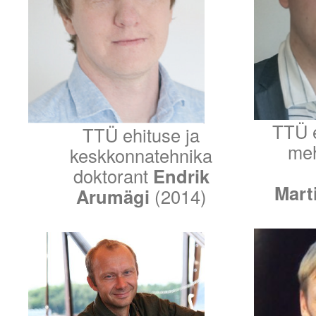
TTÜ 
TTÜ ehituse ja
meh
keskkonnatehnika
doktorant
Endrik
Mart
Arumägi
(2014)