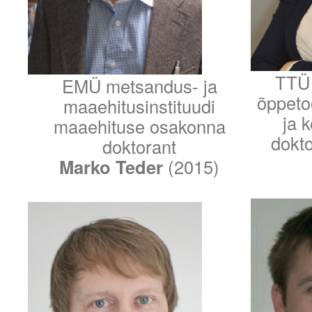
TTÜ 
EMÜ metsandus- ja
õppetoo
maaehitusinstituudi
ja 
maaehituse osakonna
dokt
doktorant
Marko Teder
(2015)