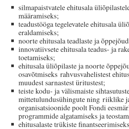
silmapaistvatele ehitusala üliõpilaste
määramiseks;
teadustööga tegelevatele ehitusala üliõ
eraldamiseks;
noorte ehitusala teadlaste ja õppejõ
innovatiivsete ehitusala teadus- ja ra
toetamiseks;
ehitusala üliõpilaste ja noorte õppej
osavõtmiseks rahvusvahelistest ehitu
muudest sarnastest üritustest;
teiste kodu- ja välismaiste sihtasutus
mittetulundusühingute ning riiklike j
organisatsioonide poolt Fondi eesmär
programmide algatamiseks ja teostam
ehitusalaste trükiste finantseerimiseks