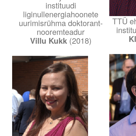
instituudi
liginullenergiahoonete
TTÜ ehi
uurimisrühma doktorant-
insti
nooremteadur
K
Villu Kukk
(2018)