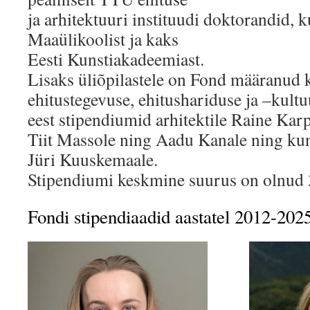
ja arhitektuuri instituudi doktorandid, k
Maaülikoolist ja kaks
Eesti Kunstiakadeemiast.
Lisaks üliõpilastele on Fond määranud 
ehitustegevuse, ehitushariduse ja –kult
eest stipendiumid arhitektile Raine Karp
Tiit Massole ning Aadu Kanale ning kun
Jüri Kuuskemaale.
Stipendiumi keskmine suurus on olnud 
Fondi stipendiaadid aastatel 2012-202