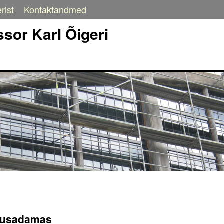
rist
Kontaktandmed
sor Karl Õigeri
nnusadamas