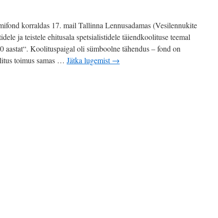
mifond korraldas 17. mail Tallinna Lennusadamas (Vesilennukite
idele ja teistele ehitusala spetsialistidele täiendkoolituse teemal
0 aastat“. Koolituspaigal oli sümboolne tähendus – fond on
olitus toimus samas …
Jätka lugemist
→