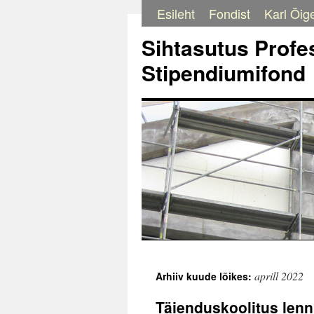
Esileht
Fondist
Karl Õige
Liigu
sisu
Sihtasutus Profes
juurde
Stipendiumifond
aprill 2022
Arhiiv kuude lõikes:
Täienduskoolitus le