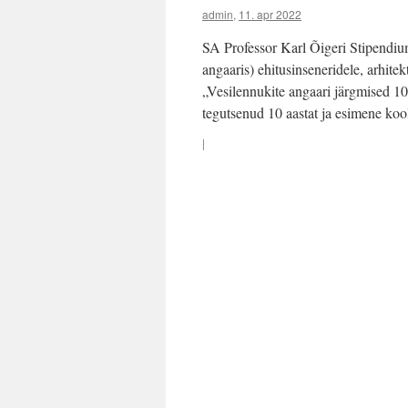
admin
,
11. apr 2022
SA Professor Karl Õigeri Stipendiu
angaaris) ehitusinseneridele, arhitekt
„Vesilennukite angaari järgmised 10
tegutsenud 10 aastat ja esimene ko
|