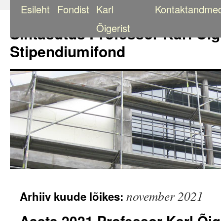
Esileht
Fondist
Karl
Kontaktandme
Liigu
sisu
Õigerist
Sihtasutus Professor Karl Õig
juurde
Stipendiumifond
november 2021
Arhiiv kuude lõikes:
Aasta 2021 Professor Karl Õig