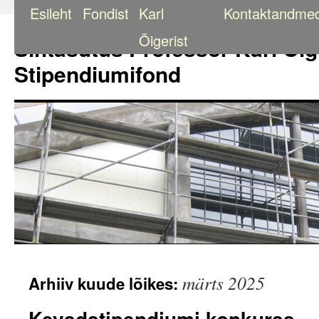
Esileht
Fondist
Karl
Kontaktandme
Liigu
sisu
Õigerist
Sihtasutus Professor Karl Õig
juurde
Stipendiumifond
märts 2025
Arhiiv kuude lõikes:
Kevadstipendiumi konkurss