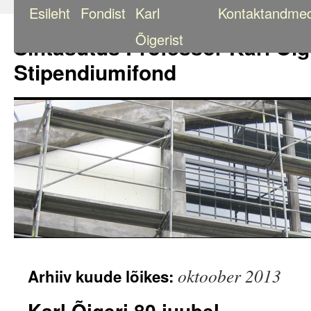
Esileht
Fondist
Karl
Kontaktandme
Liigu
sisu
Õigerist
Sihtasutus Professor Karl Õig
juurde
Stipendiumifond
oktoober 2013
Arhiiv kuude lõikes:
Karl Õigeri 80 juubel