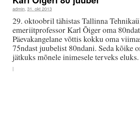
admin
,
31. okt 2013
29. oktoobril tähistas Tallinna Tehnikaü
emeriitprofessor Karl Õiger oma 80ndat
Päevakangelane võttis kokku oma viimas
75ndast juubelist 80ndani. Seda kõike on
jätkuks mõnele inimesele terveks eluks.
|