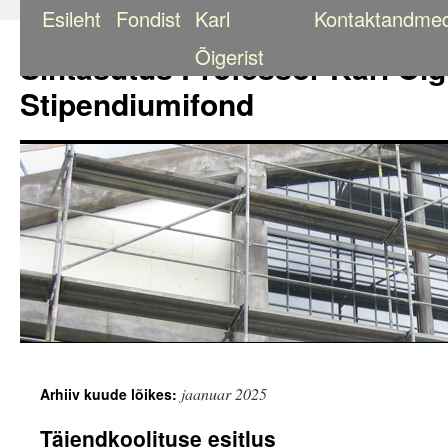
Esileht
Fondist
Karl
Kontaktandme
Liigu
sisu
Õigerist
Sihtasutus Professor Karl Õig
juurde
Stipendiumifond
jaanuar 2025
Arhiiv kuude lõikes:
Täiendkoolituse esitlus