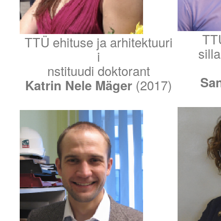
TTÜ
TTÜ ehituse ja arhitektuuri
sill
i
nstituudi doktorant
San
Katrin Nele Mäger
(2017)