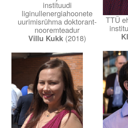
instituudi
liginullenergiahoonete
TTÜ ehi
uurimisrühma doktorant-
insti
nooremteadur
K
Villu Kukk
(2018)