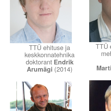
TTÜ 
TTÜ ehituse ja
meh
keskkonnatehnika
doktorant
Endrik
Mart
Arumägi
(2014)