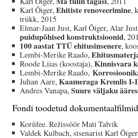
Ma tulin tagasi
Karl Õiger,
, 2011
Ehitiste renoveerimine
Karl Õiger,
, 
trükk, 2015
Elmar-Jaan Just, Karl Õiger, Alar Jus
puidupõhised konstruktsioonid
, 20
100 aastat TTÜ ehitusinsenere
, koo
Ehitusmaterj
Lembi-Merike Raado,
Kinnisvara k
Roode Liias (koostaja),
Korrosioonika
Lembi-Merike Raado,
Kaameraga Kremlis I-I
Juhan Aare,
Suure väljaku ääres
Andres Vanapa,
Fondi toodetud dokumentaalfilmid
Korüfee. Režissöör Mati Talvik
Valdek Kulbach, stsenarist Karl Õiger