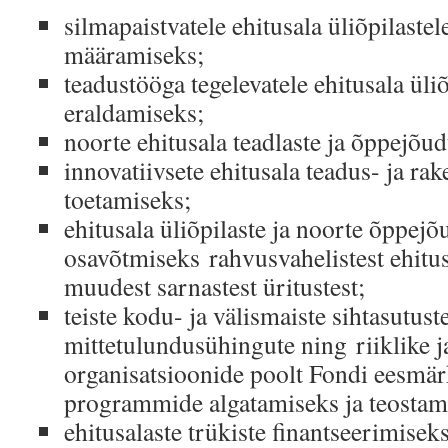
silmapaistvatele ehitusala üliõpilaste
määramiseks;
teadustööga tegelevatele ehitusala üliõ
eraldamiseks;
noorte ehitusala teadlaste ja õppejõ
innovatiivsete ehitusala teadus- ja ra
toetamiseks;
ehitusala üliõpilaste ja noorte õppej
osavõtmiseks rahvusvahelistest ehitu
muudest sarnastest üritustest;
teiste kodu- ja välismaiste sihtasutus
mittetulundusühingute ning riiklike j
organisatsioonide poolt Fondi eesmär
programmide algatamiseks ja teostam
ehitusalaste trükiste finantseerimiseks