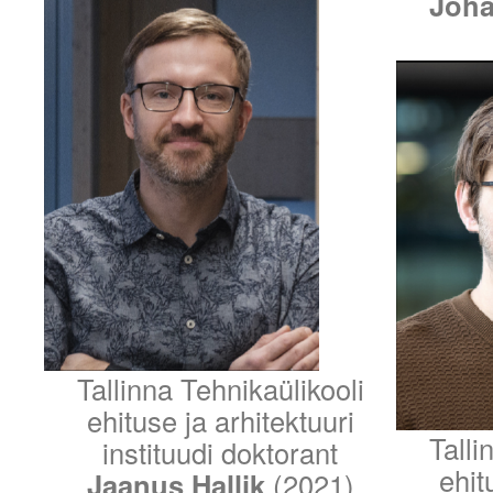
Joha
Tallinna Tehnikaülikooli
ehituse ja arhitektuuri
Talli
instituudi doktorant
ehit
Jaanus Hallik
(2021)