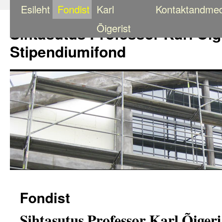
Esileht
Fondist
Karl
Kontaktandme
Liigu
sisu
Õigerist
Sihtasutus Professor Karl Õig
juurde
Stipendiumifond
Fondist
Sihtasutus Professor Karl Õiger