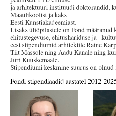
ja arhitektuuri instituudi doktorandid, k
Maaülikoolist ja kaks
Eesti Kunstiakadeemiast.
Lisaks üliõpilastele on Fond määranud 
ehitustegevuse, ehitushariduse ja –kult
eest stipendiumid arhitektile Raine Karp
Tiit Massole ning Aadu Kanale ning kun
Jüri Kuuskemaale.
Stipendiumi keskmine suurus on olnud 
Fondi stipendiaadid aastatel 2012-202