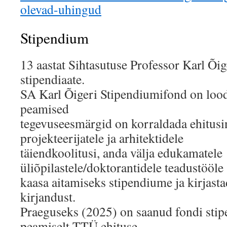
olevad-uhingud
Stipendium
13 aastat Sihtasutuse Professor Karl Õi
stipendiaate.
SA Karl Õigeri Stipendiumifond on lood
peamised
tegevuseesmärgid on korraldada ehitusi
projekteerijatele ja arhitektidele
täiendkoolitusi, anda välja edukamatele
üliõpilastele/doktorantidele teadustööle
kaasa aitamiseks stipendiume ja kirjasta
kirjandust.
Praeguseks (2025) on saanud fondi stipe
peamiselt TTÜ ehituse