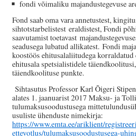
fondi võimaliku majandustegevuse ar
Fond saab oma vara annetustest, kingitus
sihtotstarbelistest eraldistest, Fondi põ
saavutamist toetavast majandustegevuse
seadusega lubatud allikatest. Fondi ma
koostöös ehitusalaliitudega korraldatud 
ehitusala spetsialistidele täiendkoolitus
täiendkoolituse punkte.
Sihtasutus Professor Karl Õigeri Stip
alates 1. jaanuarist 2017 Maksu- ja Tol
tulumaksusoodustusega mittetulundusühi
usuliste ühenduste nimekirja:
https://www.emta.ee/ariklient/registree
ettevotlus/tulumaksusoodustusega-uhin