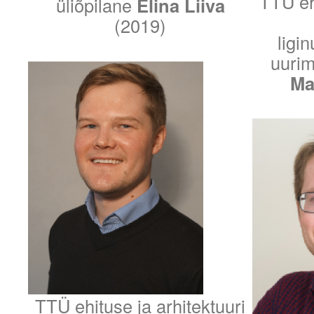
TTÜ ehi
üliõpilane
Elina Liiva
(2019)
ligi
uurim
Mar
TTÜ ehituse ja arhitektuuri