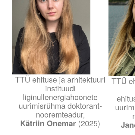
TTÜ ehituse ja arhitektuuri
TTÜ ehi
instituudi
liginullenergiahoonete
ehitu
uurimisrühma doktorant-
uurim
nooremteadur,
Kätriin Onemar
(2025)
Jan