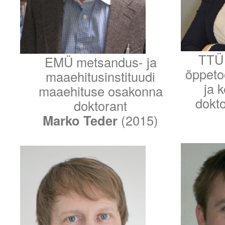
TTÜ 
EMÜ metsandus- ja
õppetoo
maaehitusinstituudi
ja 
maaehituse osakonna
dokt
doktorant
Marko Teder
(2015)