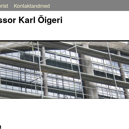
rist
Kontaktandmed
sor Karl Õigeri
m