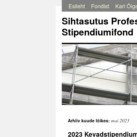
Esileht
Fondist
Karl Õige
Liigu
sisu
Sihtasutus Profes
juurde
Stipendiumifond
mai 2023
Arhiiv kuude lõikes:
2023 Kevadstipendiu