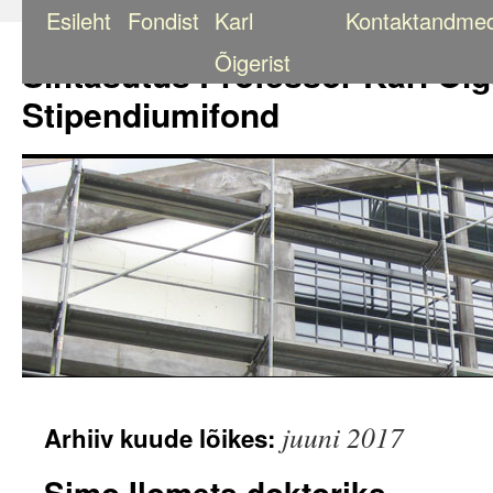
Esileht
Fondist
Karl
Kontaktandme
Liigu
sisu
Õigerist
Sihtasutus Professor Karl Õig
juurde
Stipendiumifond
juuni 2017
Arhiiv kuude lõikes:
Simo Ilomets doktoriks