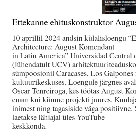
Ettekanne ehituskonstruktor Aug
10 aprillil 2024 andsin külalisloengu 
Architecture: August Komendant
in Latin America” Universidad Central 
(lühendatult UCV) arhitektuuriteadusko
sümpoosionil Caracases, Los Galpones 
kultuurikeskuses. Loengule järgnes avali
Oscar Tenreiroga, kes töötas August K
enam kui kümne projekti juures. Kuula
inimest ning tagasiside väga positiivne
laetakse lähiajal üles YouTube
keskkonda.