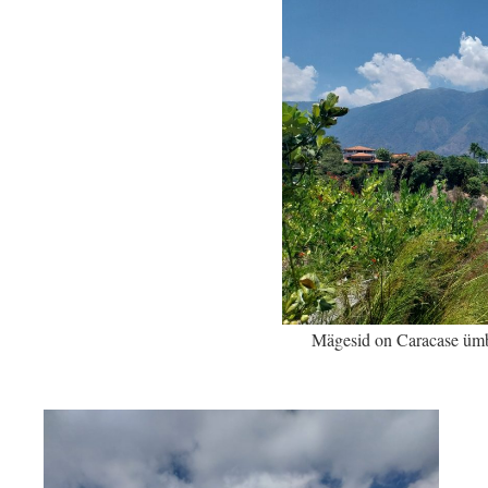
Mägesid on Caracase ümb