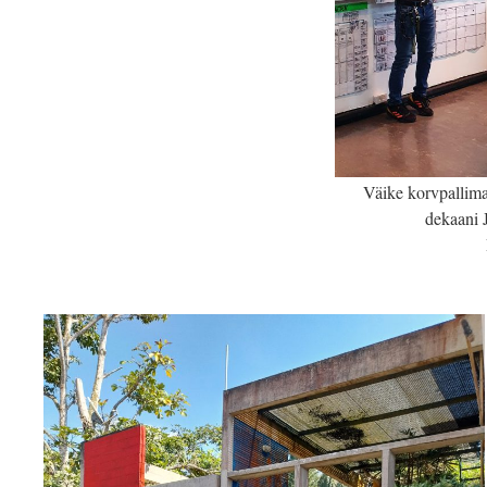
Väike korvpallim
dekaani 