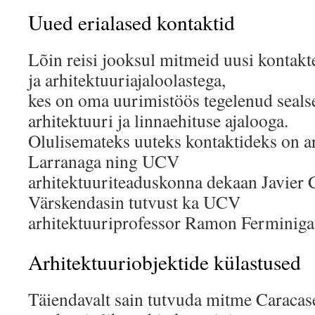
Uued erialased kontaktid
Lõin reisi jooksul mitmeid uusi kontakt
ja arhitektuuriajaloolastega,
kes on oma uurimistöös tegelenud seals
arhitektuuri ja linnaehituse ajalooga.
Olulisemateks uuteks kontaktideks on a
Larranaga ning UCV
arhitektuuriteaduskonna dekaan Javier C
Värskendasin tutvust ka UCV
arhitektuuriprofessor Ramon Ferminiga
Arhitektuuriobjektide külastused
Täiendavalt sain tutvuda mitme Caracas