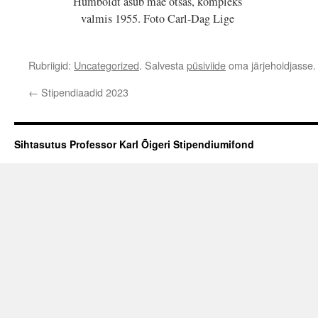
Humboldt asub mäe otsas, kompleks
valmis 1955. Foto Carl-Dag Lige
Rubriigid:
Uncategorized
. Salvesta
püsiviide
oma järjehoidjasse.
←
Stipendiaadid 2023
Sihtasutus Professor Karl Õigeri Stipendiumifond