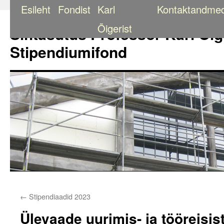
Esileht
Fondist
Karl
Kontaktandme
Liigu
sisu
Õigerist
Sihtasutus Professor Karl Õig
juurde
Stipendiumifond
←
Stipendiaadid 2023
Ülevaade uurimis- ja tööreisis