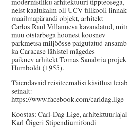
modernistliku arhitektuuri tippteosega,
neist kaalukaim oli UCV ülikooli linn
maailmapärandi objekt, arhitekt
Carlos Raul Villanueva kavandatud, mi
muu otstarbega hoonest koosnev
parkmetsa miljöösse paigutatud ansambe
ka Caracase lähistel mägedes
paiknev arhitekt Tomas Sanabria projek
Humboldt (1955).
Täiendavaid reisiteemalisi käsitlusi lei
seinalt:
https://www.facebook.com/carldag.lige
Koostas: Carl-Dag Lige, arhitektuuriaja
Karl Õigeri Stipendiumifondi