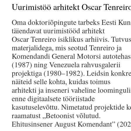
Uurimistöö arhitekt Oscar Tenreiro
Oma doktoriõpingute tarbeks Eesti Kun
täiendavat uurimistööd arhitekt
Oscar Tenreiro isiklikus arhiivis. Tutvu
materjalidega, mis seotud Tenreiro ja
Komendandi General Motorsi autotehas
(1987) ning Venezuela rahvusgalerii
projektiga (1980–1982). Leidsin konkre
näiteid selle kohta, kuidas toimus
arhitekti ja inseneri vaheline loomingul
enne digitaalsete tööriistade
kasutuselevõttu. Nimetatud projektide ko
raamatust „Betoonist võlutud.
Ehitusinsener August Komendant” (202